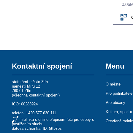
0.06
Kontaktní spojení
Menu
statutární město Zlín
O městě
náměstí Míru 12
760 01 Zlín
Pro podnikatele
(
všechna kontaktní spojení
)
Pro občany
IČO: 00283924
Kultura, sport a
telefon:
+420 577 630 111
infolinka s online přepisem řeči pro osoby s
Otevřená radni
postižením sluchu
datová schránka: ID: 5ttb7bs