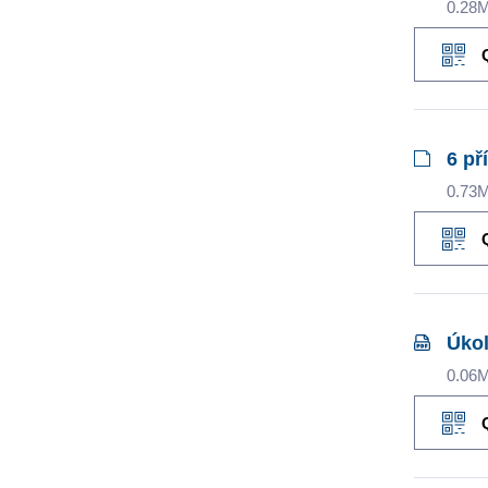
0.28
6 př
0.73
Úkol
0.06