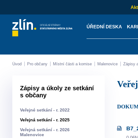
Akt
ÚŘEDNÍ DESKA
KAR
Kontakty
Úřední desk
Úvod
Pro občany
Místní části a komise
Malenovice
Zápisy
Veře
Zápisy a úkoly ze setkání
s občany
DOKUM
Veřejné setkání - r. 2022
Veřejná setkání - r. 2025
B7_
Veřejná setkání - r. 2026
Malenovice
0.06