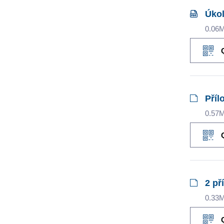
Úkol
0.06
Příl
0.57
2 př
0.33