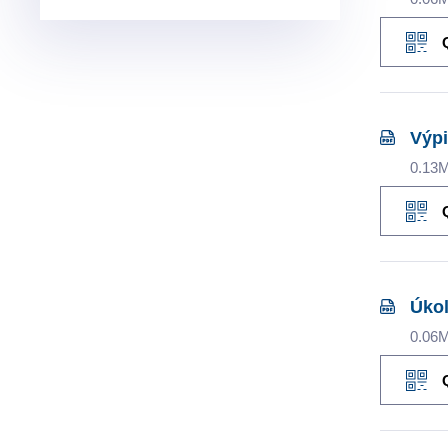
Výpi
0.13
Úkol
0.06