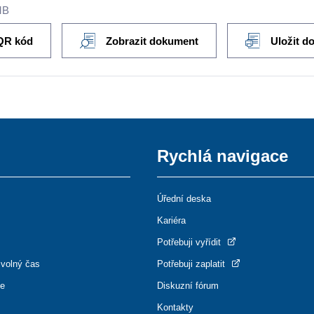
MB
QR kód
Zobrazit dokument
Uložit d
Rychlá navigace
Úřední deska
Kariéra
Potřebuji vyřídit
 volný čas
Potřebuji zaplatit
ce
Diskuzní fórum
Kontakty