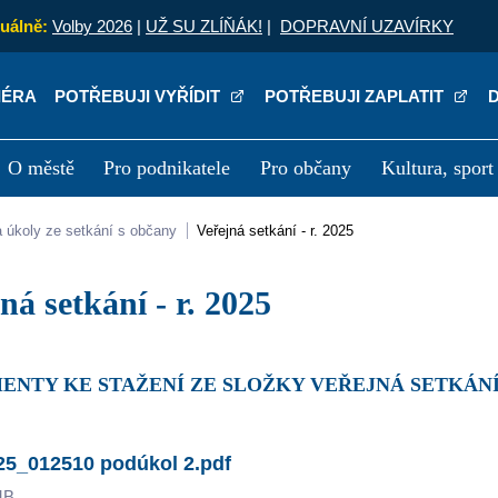
uálně:
Volby 2026
|
UŽ SU ZLÍŇÁK!
|
DOPRAVNÍ UZAVÍRKY
IÉRA
POTŘEBUJI VYŘÍDIT
POTŘEBUJI ZAPLATIT
O městě
Pro podnikatele
Pro občany
Kultura, sport
a
Kariéra
P
 a úkoly ze setkání s občany
Veřejná setkání - r. 2025
jná setkání - r. 2025
ENTY KE STAŽENÍ ZE SLOŽKY VEŘEJNÁ SETKÁNÍ -
25_012510 podúkol 2.pdf
MB