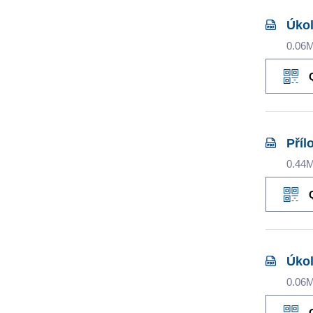
Úkol
0.06
Příl
0.44
Úkol
0.06