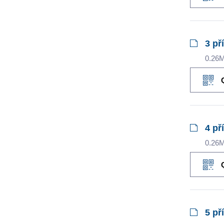
3 př
0.26
4 př
0.26
5 př