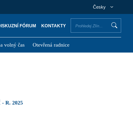
Česky
DISKUZNÍ FÓRUM
KONTAKTY
 a volný čas
Otevřená radnice
otřebuji vyřídit
Potřebuji zaplatit
 R. 2025