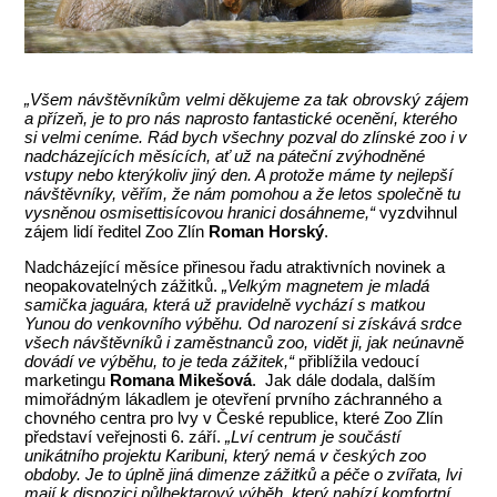
„Všem návštěvníkům velmi děkujeme za tak obrovský zájem
a přízeň, je to pro nás naprosto fantastické ocenění, kterého
si velmi ceníme. Rád bych všechny pozval do zlínské zoo i v
nadcházejících měsících, ať už na páteční zvýhodněné
vstupy nebo kterýkoliv jiný den. A protože máme ty nejlepší
návštěvníky, věřím, že nám pomohou a že letos společně tu
vysněnou osmisettisícovou hranici dosáhneme,“
vyzdvihnul
zájem lidí ředitel Zoo Zlín
Roman Horský
.
Nadcházející měsíce přinesou řadu atraktivních novinek a
neopakovatelných zážitků.
„Velkým magnetem je mladá
samička jaguára, která už pravidelně vychází s matkou
Yunou do venkovního výběhu. Od narození si získává srdce
všech návštěvníků i zaměstnanců zoo, vidět ji, jak neúnavně
dovádí ve výběhu, to je teda zážitek,“
přiblížila vedoucí
marketingu
Romana Mikešová
. Jak dále dodala, dalším
mimořádným lákadlem je otevření prvního záchranného a
chovného centra pro lvy v České republice, které Zoo Zlín
představí veřejnosti 6. září.
„Lví centrum je součástí
unikátního projektu Karibuni, který nemá v českých zoo
obdoby. Je to úplně jiná dimenze zážitků a péče o zvířata, lvi
mají k dispozici půlhektarový výběh, který nabízí komfortní