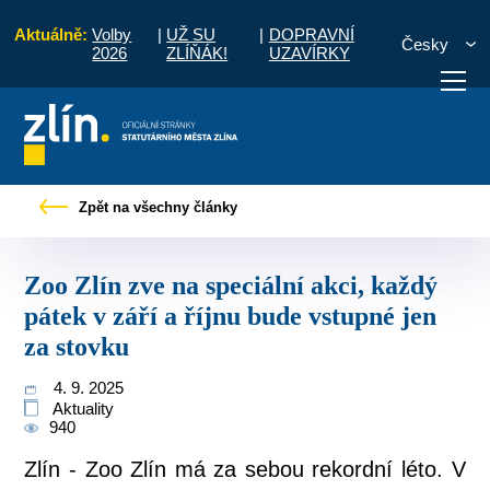
Aktuálně:
Volby
|
UŽ SU
|
DOPRAVNÍ
Česky
2026
ZLÍŇÁK!
UZAVÍRKY
na speciální akci, každý pátek v září a říjnu bude vstupné jen za stovku
Zpět na všechny články
otřebuji vyřídit
Potřebuji zaplatit
Diskuzní fór
Zoo Zlín zve na speciální akci, každý
pátek v září a říjnu bude vstupné jen
za stovku
4. 9. 2025
Aktuality
940
Zlín - Zoo Zlín má za sebou rekordní léto. V