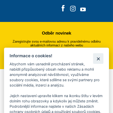
Odběr novinek
Zaregistrujte svou e-mailovou adresu k pravidelnému odběru
aktuálních informací z našeho webu
Informace o cookies!
Přihlásit se k odběru
Abychom vám usnadnili procházení stránek,
nabídli přizpůsobený obsah nebo reklamu a mohli
anonymně analyzovat návštěvnost, využíváme
Aplikace Mobilní rozhlas
soubory cookies, které sdílíme se svými partnery pro
sociální média, inzerci a analýzu.
Chcete dostávat do svého mobilu či mailu upozornění na
blížící se nebezpečí, odstávky, poruchy a výpadky energií,
Jejich nastavení upravíte klikem na ikonku štítu v levém
ankety, pozvánky na kulturní a sportovní akce?
dolním rohu obrazovky a kdykoliv jej můžete změnit.
Více informací o aplikaci
Podrobnější informace najdete v našich Zásadách
ochrany osobních údajů a používání souborů cookies.