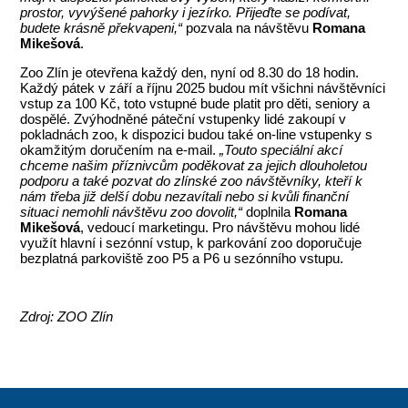
prostor, vyvýšené pahorky i jezírko. Přijeďte se podívat,
budete krásně překvapeni,“
pozvala na návštěvu
Romana
Mikešová
.
Zoo Zlín je otevřena každý den, nyní od 8.30 do 18 hodin.
Každý pátek v září a říjnu 2025 budou mít všichni návštěvníci
vstup za 100 Kč, toto vstupné bude platit pro děti, seniory a
dospělé. Zvýhodněné páteční vstupenky lidé zakoupí v
pokladnách zoo, k dispozici budou také on-line vstupenky s
okamžitým doručením na e-mail.
„Touto speciální akcí
chceme našim příznivcům poděkovat za jejich dlouholetou
podporu a také pozvat do zlínské zoo návštěvníky, kteří k
nám třeba již delší dobu nezavítali nebo si kvůli finanční
situaci nemohli návštěvu zoo dovolit,“
doplnila
Romana
Mikešová
, vedoucí marketingu. Pro návštěvu mohou lidé
využít hlavní i sezónní vstup, k parkování zoo doporučuje
bezplatná parkoviště zoo P5 a P6 u sezónního vstupu.
Zdroj: ZOO Zlín