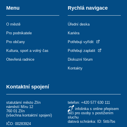
Menu
Rychlá navigace
O městě
Úřední deska
Pro podnikatele
Kariéra
Pro občany
Potřebuji vyřídit
Kultura, sport a volný čas
Potřebuji zaplatit
Otevřená radnice
Diskuzní fórum
Kontakty
Kontaktní spojení
statutární město Zlín
telefon:
+420 577 630 111
náměstí Míru 12
infolinka s online přepisem
760 01 Zlín
řeči pro osoby s postižením
(
všechna kontaktní spojení
)
sluchu
datová schránka: ID: 5ttb7bs
IČO: 00283924