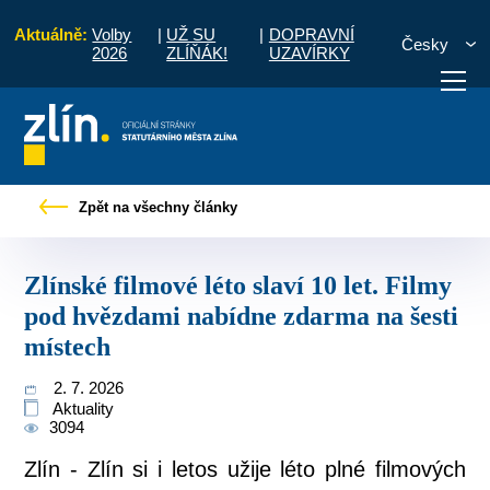
Aktuálně:
Volby
|
UŽ SU
|
DOPRAVNÍ
Česky
2026
ZLÍŇÁK!
UZAVÍRKY
é léto slaví 10 let. Filmy pod hvězdami nabídne zdarma na šesti místech
Zpět na všechny články
otřebuji vyřídit
Potřebuji zaplatit
Diskuzní fór
Zlínské filmové léto slaví 10 let. Filmy
pod hvězdami nabídne zdarma na šesti
místech
2. 7. 2026
Aktuality
3094
Zlín - Zlín si i letos užije léto plné filmových