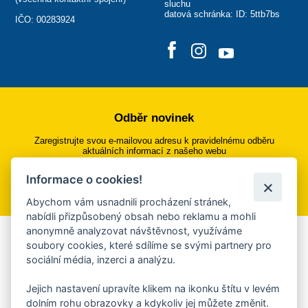
sluchu
datová schránka: ID: 5ttb7bs
IČO: 00283924
Odběr novinek
Zaregistrujte svou e-mailovou adresu k pravidelnému odběru
aktuálních informací z našeho webu
Informace o cookies!
Přihlásit se k odběru
Abychom vám usnadnili procházení stránek,
nabídli přizpůsobený obsah nebo reklamu a mohli
anonymně analyzovat návštěvnost, využíváme
Aplikace Mobilní rozhlas
soubory cookies, které sdílíme se svými partnery pro
sociální média, inzerci a analýzu.
Chcete dostávat do svého mobilu či mailu upozornění na
blížící se nebezpečí, odstávky, poruchy a výpadky energií,
Jejich nastavení upravíte klikem na ikonku štítu v levém
ankety, pozvánky na kulturní a sportovní akce?
dolním rohu obrazovky a kdykoliv jej můžete změnit.