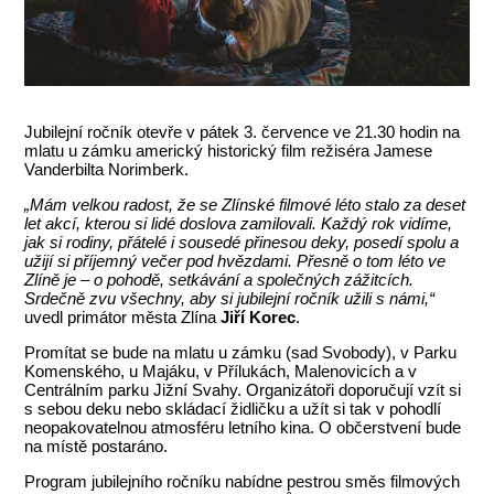
Jubilejní ročník otevře v pátek 3. července ve 21.30 hodin na
mlatu u zámku americký historický film režiséra Jamese
Vanderbilta Norimberk.
„Mám velkou radost, že se Zlínské filmové léto stalo za deset
let akcí, kterou si lidé doslova zamilovali. Každý rok vidíme,
jak si rodiny, přátelé i sousedé přinesou deky, posedí spolu a
užijí si příjemný večer pod hvězdami. Přesně o tom léto ve
Zlíně je – o pohodě, setkávání a společných zážitcích.
Srdečně zvu všechny, aby si jubilejní ročník užili s námi,“
uvedl primátor města Zlína
Jiří Korec
.
Promítat se bude na mlatu u zámku (sad Svobody), v Parku
Komenského, u Majáku, v Přílukách, Malenovicích a v
Centrálním parku Jižní Svahy. Organizátoři doporučují vzít si
s sebou deku nebo skládací židličku a užít si tak v pohodlí
neopakovatelnou atmosféru letního kina. O občerstvení bude
na místě postaráno.
Program jubilejního ročníku nabídne pestrou směs filmových