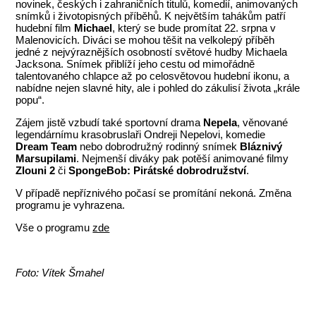
novinek, českých i zahraničních titulů, komedií, animovaných
snímků i životopisných příběhů. K největším tahákům patří
hudební film
Michael
, který se bude promítat 22. srpna v
Malenovicích. Diváci se mohou těšit na velkolepý příběh
jedné z nejvýraznějších osobností světové hudby Michaela
Jacksona. Snímek přiblíží jeho cestu od mimořádně
talentovaného chlapce až po celosvětovou hudební ikonu, a
nabídne nejen slavné hity, ale i pohled do zákulisí života „krále
popu“.
Zájem jistě vzbudí také sportovní drama
Nepela
, věnované
legendárnímu krasobruslaři Ondreji Nepelovi, komedie
Dream Team
nebo dobrodružný rodinný snímek
Bláznivý
Marsupilami
. Nejmenší diváky pak potěší animované filmy
Zlouni 2
či
SpongeBob: Pirátské dobrodružství
.
V případě nepříznivého počasí se promítání nekoná. Změna
programu je vyhrazena.
Vše o programu
zde
Foto: Vítek Šmahel