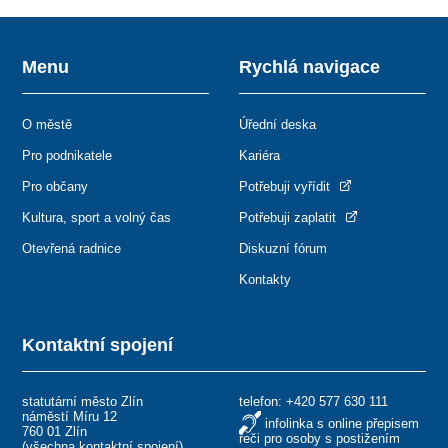
Menu
Rychlá navigace
O městě
Úřední deska
Pro podnikatele
Kariéra
Pro občany
Potřebuji vyřídit
Kultura, sport a volný čas
Potřebuji zaplatit
Otevřená radnice
Diskuzní fórum
Kontakty
Kontaktní spojení
statutární město Zlín
telefon:
+420 577 630 111
náměstí Míru 12
infolinka s online přepisem
760 01 Zlín
řeči pro osoby s postižením
(
všechna kontaktní spojení
)