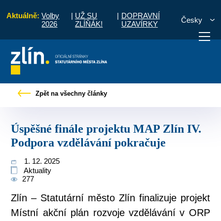
Aktuálně:
Volby
|
UŽ SU
|
DOPRAVNÍ
Česky
2026
ZLÍŇÁK!
UZAVÍRKY
Úspěšné finále projektu MAP Zlín IV. Podpora vzdělávání pokračuje
Zpět na všechny články
otřebuji vyřídit
Potřebuji zaplatit
Diskuzní fór
Úspěšné finále projektu MAP Zlín IV.
Podpora vzdělávání pokračuje
1. 12. 2025
Aktuality
277
Zlín – Statutární město Zlín finalizuje projekt
Místní akční plán rozvoje vzdělávání v ORP