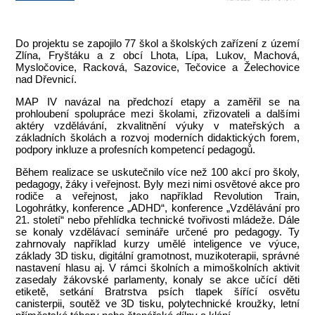
Do projektu se zapojilo 77 škol a školských zařízení z území
Zlína, Fryštáku a z obcí Lhota, Lípa, Lukov, Machová,
Mysločovice, Racková, Sazovice, Tečovice a Želechovice
nad Dřevnicí.
MAP IV navázal na předchozí etapy a zaměřil se na
prohloubení spolupráce mezi školami, zřizovateli a dalšími
aktéry vzdělávání, zkvalitnění výuky v mateřských a
základních školách a rozvoj moderních didaktických forem,
podpory inkluze a profesních kompetencí pedagogů.
Během realizace se uskutečnilo více než 100 akcí pro školy,
pedagogy, žáky i veřejnost. Byly mezi nimi osvětové akce pro
rodiče a veřejnost, jako například Revolution Train,
Logohrátky, konference „ADHD“, konference „Vzdělávání pro
21. století“ nebo přehlídka technické tvořivosti mládeže. Dále
se konaly vzdělávací semináře určené pro pedagogy. Ty
zahrnovaly například kurzy umělé inteligence ve výuce,
základy 3D tisku, digitální gramotnost, muzikoterapii, správné
nastavení hlasu aj. V rámci školních a mimoškolních aktivit
zasedaly žákovské parlamenty, konaly se akce učící děti
etiketě, setkání Bratrstva psích tlapek šířící osvětu
canisterpii, soutěž ve 3D tisku, polytechnické kroužky, letní