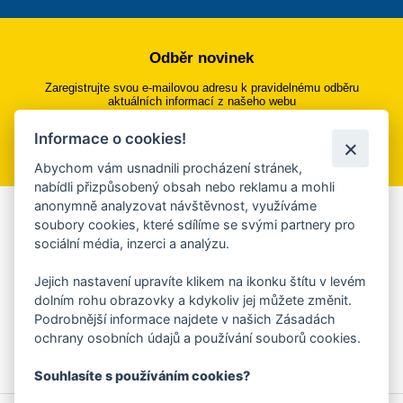
Odběr novinek
Zaregistrujte svou e-mailovou adresu k pravidelnému odběru
aktuálních informací z našeho webu
Informace o cookies!
Přihlásit se k odběru
Abychom vám usnadnili procházení stránek,
nabídli přizpůsobený obsah nebo reklamu a mohli
anonymně analyzovat návštěvnost, využíváme
Aplikace Mobilní rozhlas
soubory cookies, které sdílíme se svými partnery pro
sociální média, inzerci a analýzu.
Chcete dostávat do svého mobilu či mailu upozornění na
blížící se nebezpečí, odstávky, poruchy a výpadky energií,
Jejich nastavení upravíte klikem na ikonku štítu v levém
ankety, pozvánky na kulturní a sportovní akce?
dolním rohu obrazovky a kdykoliv jej můžete změnit.
Více informací o aplikaci
Podrobnější informace najdete v našich Zásadách
ochrany osobních údajů a používání souborů cookies.
Souhlasíte s používáním cookies?