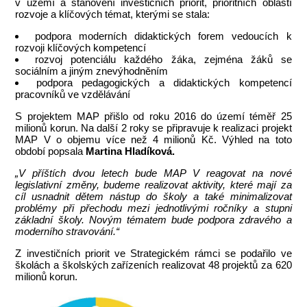
v území a stanovení investičních priorit, prioritních oblastí
rozvoje a klíčových témat, kterými se stala:
podpora moderních didaktických forem vedoucích k
rozvoji klíčových kompetencí
rozvoj potenciálu každého žáka, zejména žáků se
sociálním a jiným znevýhodněním
podpora pedagogických a didaktických kompetencí
pracovníků ve vzdělávání
S projektem MAP přišlo od roku 2016 do území téměř 25
milionů korun. Na další 2 roky se připravuje k realizaci projekt
MAP V o objemu více než 4 milionů Kč. Výhled na toto
období popsala
Martina Hladíková.
„V příštích dvou letech bude MAP V reagovat na nové
legislativní změny, budeme realizovat aktivity, které mají za
cíl usnadnit dětem nástup do školy a také minimalizovat
problémy při přechodu mezi jednotlivými ročníky a stupni
základní školy. Novým tématem bude podpora zdravého
a
moderního stravování.“
Z investičních priorit ve Strategickém rámci se podařilo ve
školách a školských zařízeních realizovat 48 projektů za 620
milionů korun.