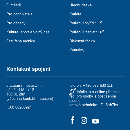
O městě
Úřední deska
Pro podnikatele
Kariéra
Pro občany
Potřebuji vyřídit
Kultura, sport a volný čas
Potřebuji zaplatit
Otevřená radnice
Diskuzní fórum
Kontakty
Kontaktní spojení
statutární město Zlín
telefon:
+420 577 630 111
náměstí Míru 12
infolinka s online přepisem
760 01 Zlín
řeči pro osoby s postižením
(
všechna kontaktní spojení
)
sluchu
datová schránka: ID: 5ttb7bs
IČO: 00283924