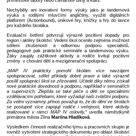
příměstské tábory nebo čtenářské dílny a klání.
Nechyběly ani inovativní formy výuky jako je tandemová
výuka s rodilými mluvčími angličtiny, využití digitálních
platforem (Actionbound), únikové hry, knížky a hry do lavice
pro každého školáka.
Evaluační šetření potvrzují výrazně pozitivní dopady pro
region i aktéry školství. Vedení škol ocenilo zejména možnost
sdílení zkušeností a odbornou podporu specialistů,
pedagogové pak praktické semináře a tandemovou výuku.
Žáky zaujaly zážitkové aktivity a rodiče kvitují pozitivní
změny v chování dětí a mezigenerační spolupráci.
„
MAP IV prakticky pomohl školám více navzájem
spolupracovat, sdílet příklady dobré praxe a také výrazně
posílil spolupráci škol se zřizovateli. Učitelé díky němu získali
nové praktické dovednosti a podporu, například v seminářích
a supervizích. Zlepšila se také péče o děti se speciálními
vzdělávacími potřebami, které vyžadují naši zvláštní podporu.
Za velmi významný přínos považuji to, že do dění ve školách
se postupně více zapojují rodiče i veřejnost, které aktivity
realizované v rámci MAP IV oslovily,“
uvedla náměstkyně
primátora města Zlína
Martina Hladíková
.
Výsledkem činnosti realizačního týmu a pracovních skupin je
rovněž vytvoření strategického dokumentu pro oblast školství