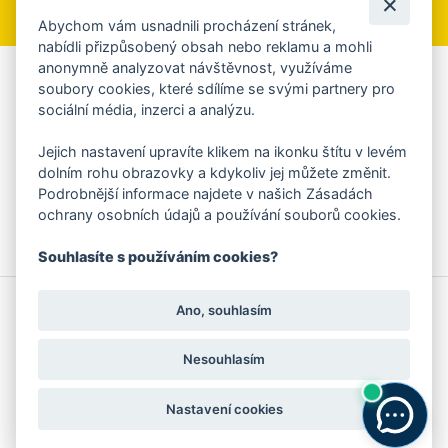
Abychom vám usnadnili procházení stránek,
nabídli přizpůsobený obsah nebo reklamu a mohli
anonymně analyzovat návštěvnost, využíváme
Aplikace Mobilní rozhlas
soubory cookies, které sdílíme se svými partnery pro
sociální média, inzerci a analýzu.
Chcete dostávat do svého mobilu či mailu upozornění na
blížící se nebezpečí, odstávky, poruchy a výpadky energií,
Jejich nastavení upravíte klikem na ikonku štítu v levém
ankety, pozvánky na kulturní a sportovní akce?
dolním rohu obrazovky a kdykoliv jej můžete změnit.
Více informací o aplikaci
Podrobnější informace najdete v našich Zásadách
ochrany osobních údajů a používání souborů cookies.
Souhlasíte s používáním cookies?
© 2026 Magistrát města Zlína
Prohlášení o používání cookies
Ano, souhlasím
všechna práva vyhrazena
Ochrana osobních údajů
Prohlášení o přístupnosti
Podněty k webovým stránkám
Kontakt:
webmaster@zlin.eu
Nesouhlasím
Nastavení cookies