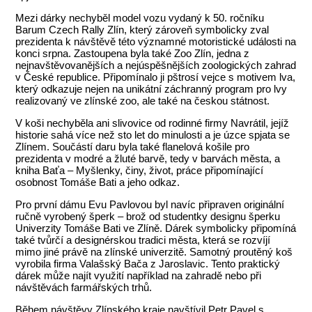
Mezi dárky nechyběl model vozu vydaný k 50. ročníku
Barum Czech Rally Zlín, který zároveň symbolicky zval
prezidenta k návštěvě této významné motoristické události na
konci srpna. Zastoupena byla také Zoo Zlín, jedna z
nejnavštěvovanějších a nejúspěšnějších zoologických zahrad
v České republice. Připomínalo ji pštrosí vejce s motivem lva,
který odkazuje nejen na unikátní záchranný program pro lvy
realizovaný ve zlínské zoo, ale také na českou státnost.
V koši nechyběla ani slivovice od rodinné firmy Navrátil, jejíž
historie sahá více než sto let do minulosti a je úzce spjata se
Zlínem. Součástí daru byla také flanelová košile pro
prezidenta v modré a žluté barvě, tedy v barvách města, a
kniha Baťa – Myšlenky, činy, život, práce připomínající
osobnost Tomáše Bati a jeho odkaz.
Pro první dámu Evu Pavlovou byl navíc připraven originální
ručně vyrobený šperk – brož od studentky designu šperku
Univerzity Tomáše Bati ve Zlíně. Dárek symbolicky připomíná
také tvůrčí a designérskou tradici města, která se rozvíjí
mimo jiné právě na zlínské univerzitě. Samotný proutěný koš
vyrobila firma Valašský Bača z Jaroslavic. Tento praktický
dárek může najít využití například na zahradě nebo při
návštěvách farmářských trhů.
Během návštěvy Zlínského kraje navštívil Petr Pavel s