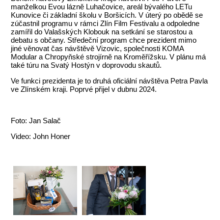
manželkou Evou lázně Luhačovice, areál bývalého LETu
Kunovice či základní školu v Boršicích. V úterý po obědě se
zúčastnil programu v rámci Zlín Film Festivalu a odpoledne
zamířil do Valašských Klobouk na setkání se starostou a
debatu s občany. Středeční program chce prezident mimo
jiné věnovat čas návštěvě Vizovic, společnosti KOMA
Modular a Chropyňské strojírně na Kroměřížsku. V plánu má
také túru na Svatý Hostýn v doprovodu skautů.
Ve funkci prezidenta je to druhá oficiální návštěva Petra Pavla
ve Zlínském kraji. Poprvé přijel v dubnu 2024.
Foto: Jan Salač
Video: John Honer