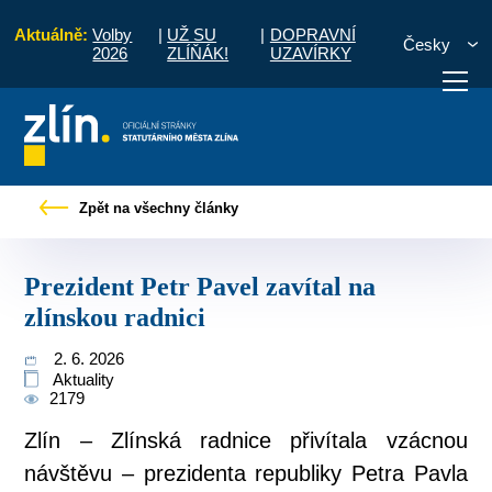
Aktuálně:
Volby
|
UŽ SU
|
DOPRAVNÍ
Česky
2026
ZLÍŇÁK!
UZAVÍRKY
ny
Tiskové zprávy
Prezident Petr Pavel zavítal na zlínskou radnici
Zpět na všechny články
otřebuji vyřídit
Potřebuji zaplatit
Diskuzní fór
Prezident Petr Pavel zavítal na
zlínskou radnici
2. 6. 2026
Aktuality
2179
Zlín – Zlínská radnice přivítala vzácnou
návštěvu – prezidenta republiky Petra Pavla