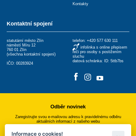
Kontakty
Kontaktní spojení
statutární město Zlín
telefon:
+420 577 630 111
náměstí Míru 12
infolinka s online přepisem
760 01 Zlín
řeči pro osoby s postižením
(
všechna kontaktní spojení
)
sluchu
datová schránka: ID: 5ttb7bs
IČO: 00283924
Odběr novinek
Zaregistrujte svou e-mailovou adresu k pravidelnému odběru
aktuálních informací z našeho webu
Informace o cookies!
Přihlásit se k odběru