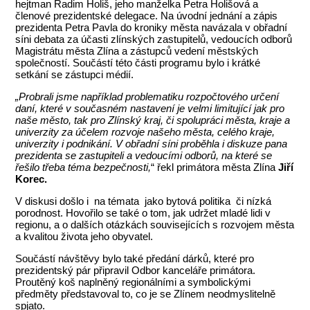
hejtman Radim Holiš, jeho manželka Petra Holišová a
členové prezidentské delegace. Na úvodní jednání a zápis
prezidenta Petra Pavla do kroniky města navázala v obřadní
síni debata za účasti zlínských zastupitelů, vedoucích odborů
Magistrátu města Zlína a zástupců vedení městských
společností. Součástí této části programu bylo i krátké
setkání se zástupci médií.
„Probrali jsme například problematiku rozpočtového určení
daní, které v současném nastavení je velmi limitující jak pro
naše město, tak pro Zlínský kraj, či spolupráci města, kraje a
univerzity za účelem rozvoje našeho města, celého kraje,
univerzity i podnikání. V obřadní síni proběhla i diskuze pana
prezidenta se zastupiteli a vedoucími odborů, na které se
řešilo třeba téma bezpečnosti,
“ řekl primátora města Zlína
Jiří
Korec.
V diskusi došlo i na témata jako bytová politika či nízká
porodnost. Hovořilo se také o tom, jak udržet mladé lidi v
regionu, a o dalších otázkách souvisejících s rozvojem města
a kvalitou života jeho obyvatel.
Součástí návštěvy bylo také předání dárků, které pro
prezidentský pár připravil Odbor kanceláře primátora.
Proutěný koš naplněný regionálními a symbolickými
předměty představoval to, co je se Zlínem neodmyslitelně
spjato.