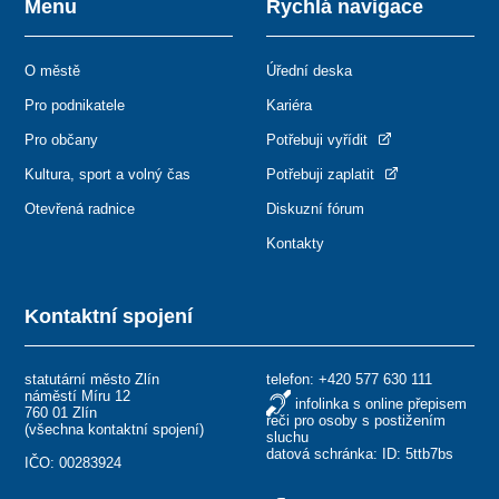
Menu
Rychlá navigace
O městě
Úřední deska
Pro podnikatele
Kariéra
Pro občany
Potřebuji vyřídit
Kultura, sport a volný čas
Potřebuji zaplatit
Otevřená radnice
Diskuzní fórum
Kontakty
Kontaktní spojení
statutární město Zlín
telefon:
+420 577 630 111
náměstí Míru 12
infolinka s online přepisem
760 01 Zlín
řeči pro osoby s postižením
(
všechna kontaktní spojení
)
sluchu
datová schránka: ID: 5ttb7bs
IČO: 00283924