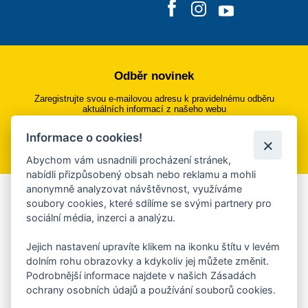
Odběr novinek
Zaregistrujte svou e-mailovou adresu k pravidelnému odběru
aktuálních informací z našeho webu
Informace o cookies!
Přihlásit se k odběru
Abychom vám usnadnili procházení stránek,
nabídli přizpůsobený obsah nebo reklamu a mohli
anonymně analyzovat návštěvnost, využíváme
Aplikace Mobilní rozhlas
soubory cookies, které sdílíme se svými partnery pro
sociální média, inzerci a analýzu.
Chcete dostávat do svého mobilu či mailu upozornění na
blížící se nebezpečí, odstávky, poruchy a výpadky energií,
Jejich nastavení upravíte klikem na ikonku štítu v levém
ankety, pozvánky na kulturní a sportovní akce?
dolním rohu obrazovky a kdykoliv jej můžete změnit.
Více informací o aplikaci
Podrobnější informace najdete v našich Zásadách
ochrany osobních údajů a používání souborů cookies.