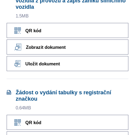
vozidla z provozu a zápis zániku silničního
vozidla
1.5MB
QR kód
Zobrazit dokument
Uložit dokument
Žádost o vydání tabulky s registrační
značkou
0.64MB
QR kód