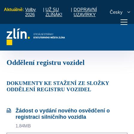
Aktuálně:
Volby
|
UŽ SU
|
DOPRAVNÍ
Česky
2026
ZLÍŇÁK!
UZAVÍRKY
rmuláře
Odbor občansko-správních agend
Oddělení registru vozidel
otřebuji vyřídit
Potřebuji zaplatit
Diskuzní fór
Oddělení registru vozidel
DOKUMENTY KE STAŽENÍ ZE SLOŽKY
ODDĚLENÍ REGISTRU VOZIDEL
Žádost o vydání nového osvědčení o
registraci silničního vozidla
1.84MB