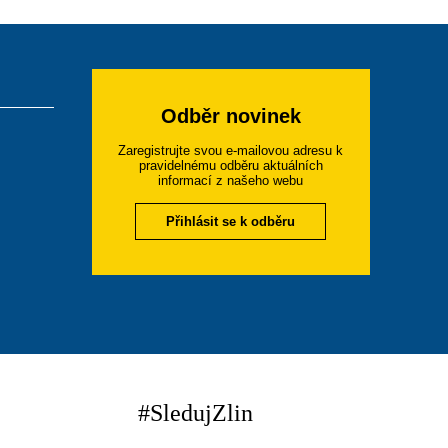
Odběr novinek
Zaregistrujte svou e-mailovou adresu k
pravidelnému odběru aktuálních
informací z našeho webu
Přihlásit se k odběru
#SledujZlin