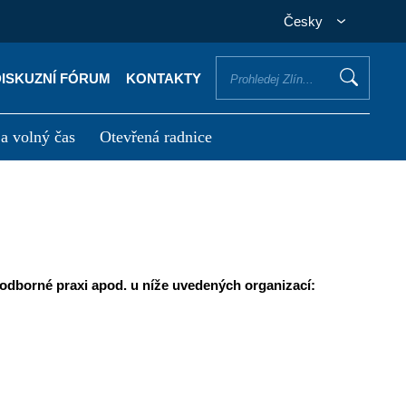
Česky
DISKUZNÍ FÓRUM
KONTAKTY
 a volný čas
Otevřená radnice
otřebuji vyřídit
Potřebuji zaplatit
odborné praxi apod. u níže uvedených organizací: