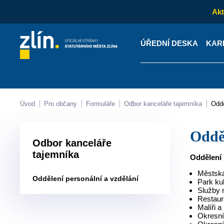
Akt
ÚŘEDNÍ DESKA
KAR
Kontakty
Úřední desk
Úvod
Pro občany
Formuláře
Odbor kanceláře tajemníka
od
odd
Odbor kanceláře
tajemníka
Oddělení 
Městská
oddělení personální a vzdělání
Park ku
Služby 
Restaur
Malíři a
Okresní