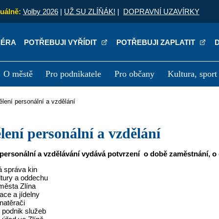
uálně:
Volby 2026
|
UŽ SU ZLÍŇÁK!
|
DOPRAVNÍ UZAVÍRKY
IÉRA
POTŘEBUJI VYŘÍDIT
POTŘEBUJI ZAPLATIT
O městě
Pro podnikatele
Pro občany
Kultura, sport
a
Kariéra
P
dělení personální a vzdělání
ělení personální a vzdělání
personální a vzdělávání vydává potvrzení o době zaměstnání, o 
 správa kin
ltury a oddechu
města Zlína
ace a jídelny
 natěrači
 podnik služeb