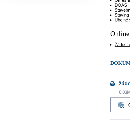
Okresní
DOAS
Stavebn
Staving
Uhelné 
Online
Žádost 
DOKU
žádo
0.03