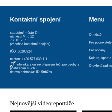
Kontaktní spojení
Menu
statutární město Zlín
O městě
náměstí Míru 12
760 01 Zlín
Pro podnikatele
(
všechna kontaktní spojení
)
Pro občany
IČO: 00283924
Kultura, sport a
telefon:
+420 577 630 111
infolinka s online přepisem řeči pro osoby s
Otevřená radni
postižením sluchu
datová schránka: ID: 5ttb7bs
Nejnovější videoreportáže