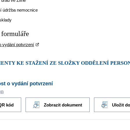
 úřad ve Zlíně
í údržba nemocnice
sklady
 formuláře
o vydání potvrzení
MENTY KE STAŽENÍ ZE SLOŽKY ODDĚLENÍ PERSO
st o vydání potvrzení
MB
QR kód
Zobrazit dokument
Uložit d