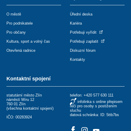
O městě
Úřední deska
Pro podnikatele
Kariéra
Pro občany
Potřebuji vyřídit
Kultura, sport a volný čas
Potřebuji zaplatit
Otevřená radnice
Diskuzní fórum
Kontakty
Kontaktní spojení
statutární město Zlín
telefon:
+420 577 630 111
náměstí Míru 12
infolinka s online přepisem
760 01 Zlín
řeči pro osoby s postižením
(
všechna kontaktní spojení
)
sluchu
datová schránka: ID: 5ttb7bs
IČO: 00283924