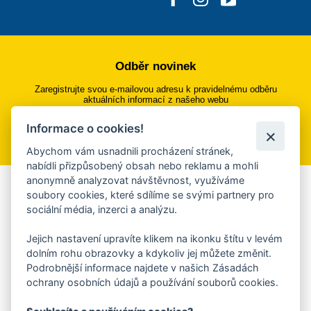
Odběr novinek
Zaregistrujte svou e-mailovou adresu k pravidelnému odběru
aktuálních informací z našeho webu
Informace o cookies!
Přihlásit se k odběru
Abychom vám usnadnili procházení stránek,
nabídli přizpůsobený obsah nebo reklamu a mohli
anonymně analyzovat návštěvnost, využíváme
Aplikace Mobilní rozhlas
soubory cookies, které sdílíme se svými partnery pro
sociální média, inzerci a analýzu.
Chcete dostávat do svého mobilu či mailu upozornění na
blížící se nebezpečí, odstávky, poruchy a výpadky energií,
Jejich nastavení upravíte klikem na ikonku štítu v levém
ankety, pozvánky na kulturní a sportovní akce?
dolním rohu obrazovky a kdykoliv jej můžete změnit.
Více informací o aplikaci
Podrobnější informace najdete v našich Zásadách
ochrany osobních údajů a používání souborů cookies.