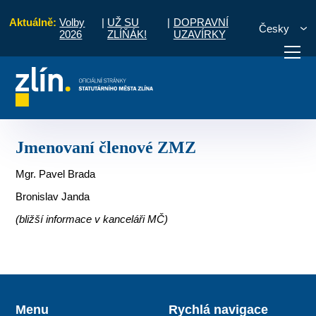
Aktuálně:
Volby
|
UŽ SU
|
DOPRAVNÍ
Česky
2026
ZLÍŇÁK!
UZAVÍRKY
any
Místní části a komise
Vršava, Nivy
Jmenovaní členové ZMZ
otřebuji vyřídit
Potřebuji zaplatit
Diskuzní fór
Jmenovaní členové ZMZ
Mgr. Pavel Brada
Bronislav Janda
(bližší informace v kanceláři MČ)
Menu
Rychlá navigace